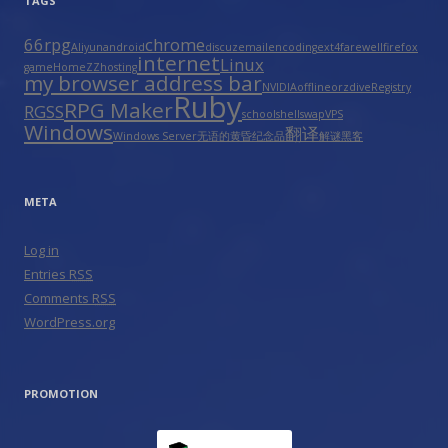
TAGS
66rpg
chrome
Aliyun
android
discuz
email
encoding
ext4
farewell
firefox
internet
Linux
game
HomeZZ
hosting
my browser address bar
NVIDIA
offline
orzdive
Registry
Ruby
RPG Maker
RGSS
school
shell
swap
VPS
Windows
翻译
Windows Server
无语的黄昏
纪念品
解谜
黑客
META
Log in
Entries
RSS
Comments
RSS
WordPress.org
PROMOTION