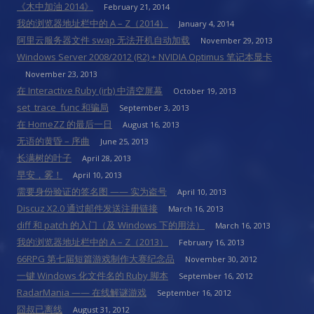
《木中加油 2014》
February 21, 2014
我的浏览器地址栏中的 A – Z（2014）
January 4, 2014
阿里云服务器文件 swap 无法开机自动加载
November 29, 2013
Windows Server 2008/2012 (R2) + NVIDIA Optimus 笔记本显卡
November 23, 2013
在 Interactive Ruby (irb) 中清空屏幕
October 19, 2013
set_trace_func 和骗局
September 3, 2013
在 HomeZZ 的最后一日
August 16, 2013
无语的黄昏 – 序曲
June 25, 2013
长满树的叶子
April 28, 2013
早安，雾！
April 10, 2013
需要身份验证的签名图 —— 实为盗号
April 10, 2013
Discuz X2.0 通过邮件发送注册链接
March 16, 2013
diff 和 patch 的入门（及 Windows 下的用法）
March 16, 2013
我的浏览器地址栏中的 A – Z（2013）
February 16, 2013
66RPG 第七届短篇游戏制作大赛纪念品
November 30, 2012
一键 Windows 化文件名的 Ruby 脚本
September 16, 2012
RadarMania —— 在线解谜游戏
September 16, 2012
囧叔已离线
August 31, 2012