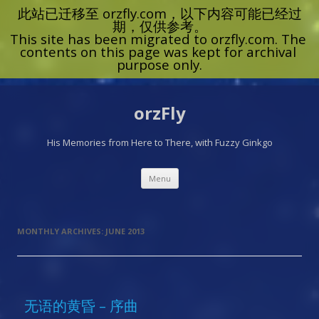
orzFly
His Memories from Here to There, with Fuzzy Ginkgo
Skip
Menu
to
content
MONTHLY ARCHIVES:
JUNE 2013
无语的黄昏 – 序曲