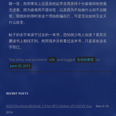
睡一觉，然而事实上总是虽然起早贪黑弄得十分疲倦却依然毫
无进展。因为疲倦而不愿动笔，以及因为不知做什么却不去睡
觉。我很好的用时差这个理由欺骗自己，可是无论如何又会又
什么改变。
帖子的名字来源于过去的一本书，恐怕很少有人知道？甚至豆
瓣读书上都找不到。然而我并没有看过这本书，只是喜欢这名
字而已。
This entry was posted in
Life
and tagged
无语的黄昏
on
June 25, 2013
.
RECENT POSTS
RGSSRuntime Module 1.0 for RPG Maker XP/VX/VX Ace
March 19,
2014