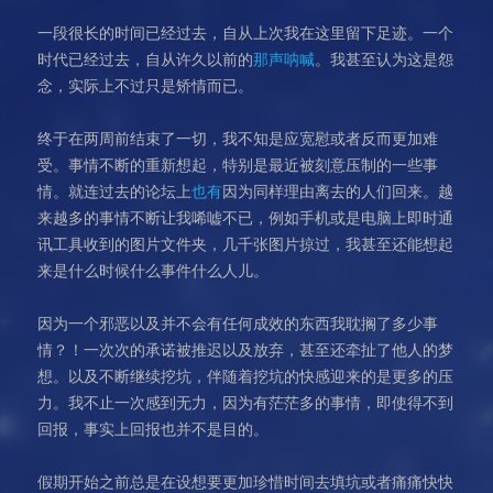
一段很长的时间已经过去，自从上次我在这里留下足迹。一个
时代已经过去，自从许久以前的
那声呐喊
。我甚至认为这是怨
念，实际上不过只是矫情而已。
终于在两周前结束了一切，我不知是应宽慰或者反而更加难
受。事情不断的重新想起，特别是最近被刻意压制的一些事
情。就连过去的论坛上
也有
因为同样理由离去的人们回来。越
来越多的事情不断让我唏嘘不已，例如手机或是电脑上即时通
讯工具收到的图片文件夹，几千张图片掠过，我甚至还能想起
来是什么时候什么事件什么人儿。
因为一个邪恶以及并不会有任何成效的东西我耽搁了多少事
情？！一次次的承诺被推迟以及放弃，甚至还牵扯了他人的梦
想。以及不断继续挖坑，伴随着挖坑的快感迎来的是更多的压
力。我不止一次感到无力，因为有茫茫多的事情，即使得不到
回报，事实上回报也并不是目的。
假期开始之前总是在设想要更加珍惜时间去填坑或者痛痛快快