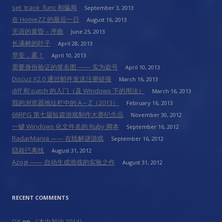
set_trace_func 和骗局
September 3, 2013
在 HomeZZ 的最后一日
August 16, 2013
无语的黄昏 – 序曲
June 25, 2013
长满树的叶子
April 28, 2013
早安，雾！
April 10, 2013
需要身份验证的签名图 —— 实为盗号
April 10, 2013
Discuz X2.0 通过邮件发送注册链接
March 16, 2013
diff 和 patch 的入门（及 Windows 下的用法）
March 16, 2013
我的浏览器地址栏中的 A – Z（2013）
February 16, 2013
66RPG 第七届短篇游戏制作大赛纪念品
November 30, 2012
一键 Windows 化文件名的 Ruby 脚本
September 16, 2012
RadarMania —— 在线解谜游戏
September 16, 2012
囧叔已离线
August 31, 2012
Azogi —— 自动生成游戏的实验之作
August 31, 2012
RECENT COMMENTS
OX
on
《木中加油 2014》