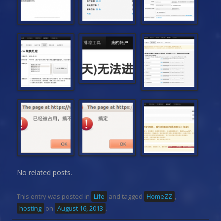
No related posts.
This entry was posted in
Life
and tagged
HomeZZ
,
hosting
on
August 16, 2013
.