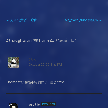
Post
←
无语的黄昏 – 序曲
set_trace_func 和骗局
→
navigation
2 thoughts on “
在 HomeZZ 的最后一日
”
郑杰
October 20, 2013 at 17:11
homezz好像很不错的样子~居然https
orzFly
Post author