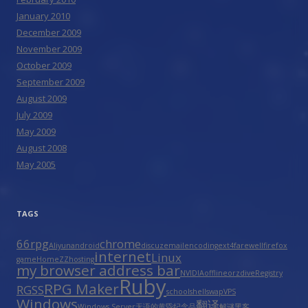
January 2010
December 2009
November 2009
October 2009
September 2009
August 2009
July 2009
May 2009
August 2008
May 2005
TAGS
66rpg
chrome
Aliyun
android
discuz
email
encoding
ext4
farewell
firefox
internet
Linux
game
HomeZZ
hosting
my browser address bar
NVIDIA
offline
orzdive
Registry
Ruby
RPG Maker
RGSS
school
shell
swap
VPS
Windows
翻译
Windows Server
无语的黄昏
纪念品
解谜
黑客