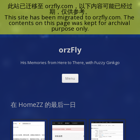
orzFly
His Memories from Here to There, with Fuzzy Ginkgo
Skip
Menu
to
content
在 HomeZZ 的最后一日