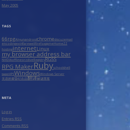
May 2005
TAGS
66rpg
chrome
Aliyun
android
discuz
email
encoding
ext4
farewell
firefox
game
HomeZZ
internet
Linux
hosting
my browser address bar
RGSS
NVIDIA
offline
orzdive
Registry
Ruby
RPG Maker
school
shell
Windows
swap
VPS
Windows Server
翻译
无语的黄昏
纪念品
解谜
黑客
META
Log in
Entries
RSS
Comments
RSS