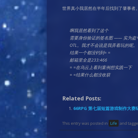
世界真小我居然在半年后找到了肇事者
啊我居然看到了这个
需要身份验证的签名图 —— 实为盗
OTL。我才不会说是我弄着玩的呢。
结果一个都没钓到= =
邮箱里全是233:466
= =在乌云上看到案例想实践一下
= =结果什么都没收获
Related Posts:
66RPG 第七届短篇游戏制作大赛
This entry was posted in
Life
and tagg