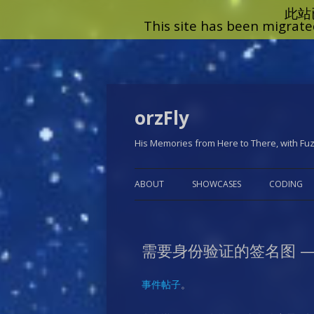
orzFly
His Memories from Here to There, with Fu
ABOUT
SHOWCASES
CODING
RUBY SU
需要身份验证的签名图 —
事件帖子
。