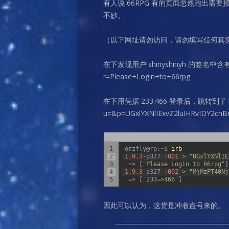
有人说 66RPG 有的页面忽然跑出
不妙。
（以下网址请勿访问，请勿填写任何真
在下发现用户 shinyshinyh 的签名中含有一张图
r=Please+Login+to+66rpg
在下用凭据 233:466 登录后，跳转到了 http:/
u=&p=UGxlYXNlIExvZ2luIHRvIDY2cn
1
orzfly
@
rp
:
~
$
irb
2
1.9.3
-
p327
:
001
>
"UGxlYXNlIE
3
=
>
[
"Please Login to 66rpg"
]
4
1.9.3
-
p327
:
002
>
"MjMzPT40Nj
5
=
>
[
"233=>466"
]
因此可以认为，这货是冲着盗号来的。