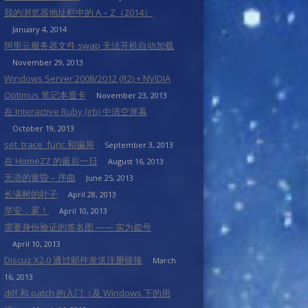
我的浏览器地址栏中的 A – Z（2014）
January 4, 2014
阿里云服务器文件 swap 无法开机自动加载
November 29, 2013
Windows Server 2008/2012 (R2) + NVIDIA
Optimus 笔记本显卡
November 23, 2013
在 Interactive Ruby (irb) 中清空屏幕
October 19, 2013
set_trace_func 和骗局
September 3, 2013
在 HomeZZ 的最后一日
August 16, 2013
无语的黄昏 – 序曲
June 25, 2013
长满树的叶子
April 28, 2013
早安，雾！
April 10, 2013
需要身份验证的签名图 —— 实为盗号
April 10, 2013
Discuz X2.0 通过邮件发送注册链接
March
16, 2013
diff 和 patch 的入门（及 Windows 下的用