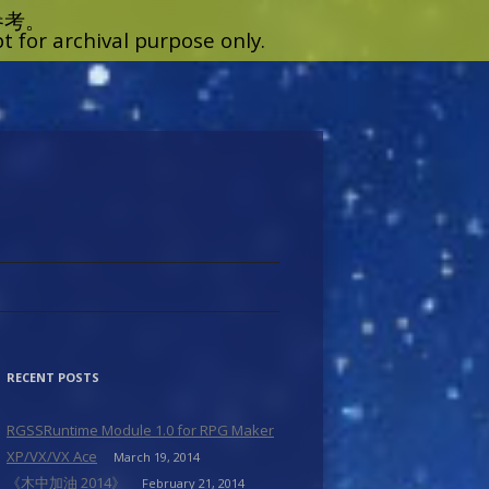
RECENT POSTS
RGSSRuntime Module 1.0 for RPG Maker
XP/VX/VX Ace
March 19, 2014
《木中加油 2014》
February 21, 2014