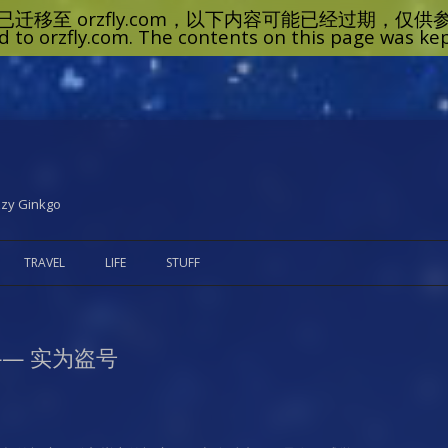
zzy Ginkgo
Skip
to
TRAVEL
LIFE
STUFF
content
GAR
— 实为盗号